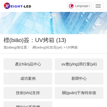
Language
Toggl
標(biāo)簽：UV烤箱 (13)
當(dāng)前位置：
網(wǎng)站首頁(yè)
> UV烤箱
產(chǎn)品中心
uv應(yīng)用行業(yè)
成功案例
新聞中心
技術(shù)支持
關(guān)于海特奈德