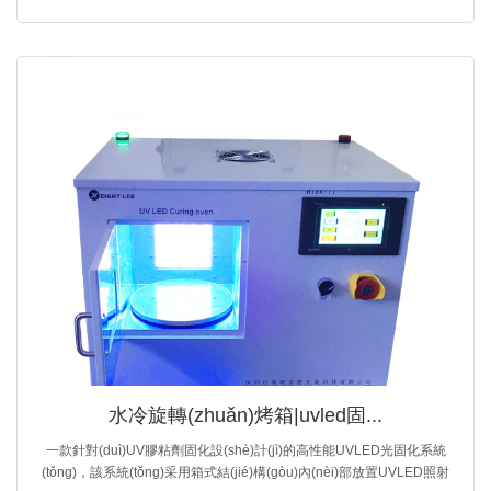
水冷旋轉(zhuǎn)烤箱|uvled固...
一款針對(duì)UV膠粘劑固化設(shè)計(jì)的高性能UVLED光固化系統
(tǒng)，該系統(tǒng)采用箱式結(jié)構(gòu)內(nèi)部放置UVLED照射