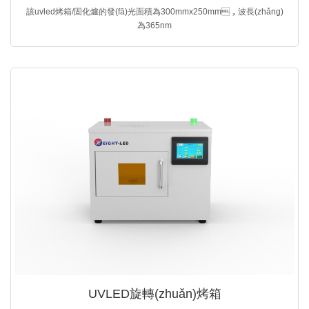
該uvled烤箱/固化爐的發(fā)光面積為300mmx250mm，波長(zhǎng)
為365nm
UVLED旋轉(zhuǎn)烤箱