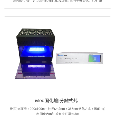
用設(shè)備，對(duì)打印好的3D模型進(jìn)行干燥固化。3D打印
UVLED...
uvled固化爐|分離式烤...
發(fā)光面積：200x100mm 波長(zhǎng)：365nm 散熱方式：風(fēng)
冷 固化內(nèi)腔高度可調(diào)