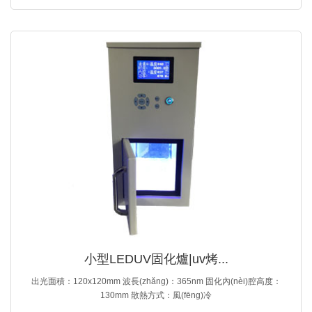
頭及控制板，外加...
小型LEDUV固化爐|uv烤...
出光面積：120x120mm 波長(zhǎng)：365nm 固化內(nèi)腔高度：
130mm 散熱方式：風(fēng)冷