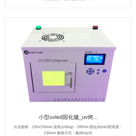
小型uvled固化爐_uv烤...
出光面積：150x150mm 波長(zhǎng)：395nm 固化內(nèi)腔高度：
130mm 散熱方式：風(fēng)冷