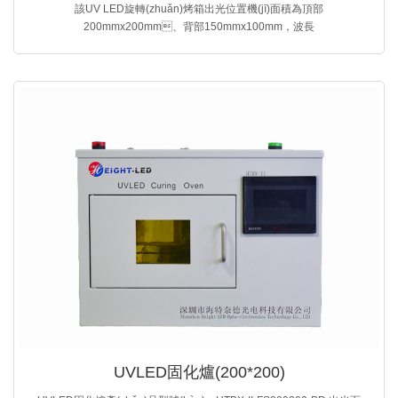
該UV LED旋轉(zhuǎn)烤箱出光位置機(jī)面積為頂部
200mmx200mm、背部150mmx100mm，波長
(zhǎng)365/385/395/405可選
UVLED固化爐(200*200)