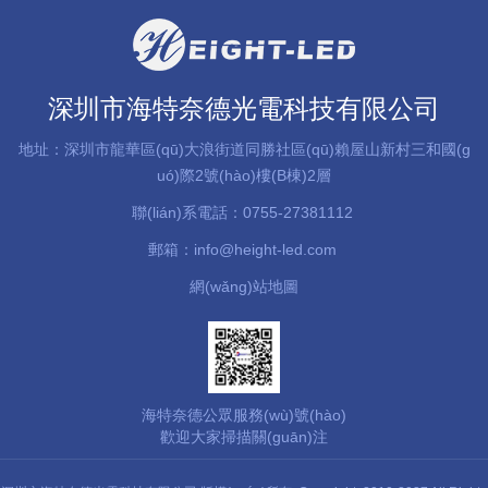
深圳市海特奈德光電科技有限公司
地址：深圳市龍華區(qū)大浪街道同勝社區(qū)賴屋山新村三和國(g
uó)際2號(hào)樓(B棟)2層
聯(lián)系電話：0755-27381112
郵箱：info@height-led.com
網(wǎng)站地圖
海特奈德公眾服務(wù)號(hào)
歡迎大家掃描關(guān)注