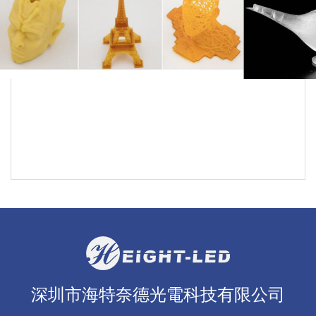
深圳市海特奈德光電科技有限公司