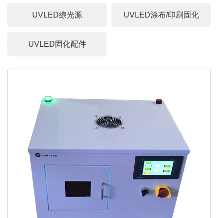
UVLED線光源
UVLED涂布/印刷固化
UVLED固化配件