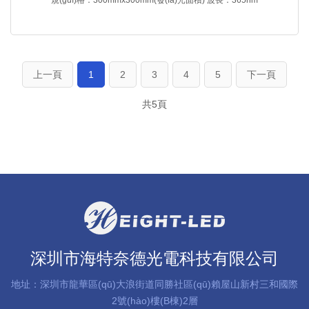
上一頁
1
2
3
4
5
下一頁
共5頁
深圳市海特奈德光電科技有限公司
地址：深圳市龍華區(qū)大浪街道同勝社區(qū)賴屋山新村三和國際
2號(hào)樓(B棟)2層