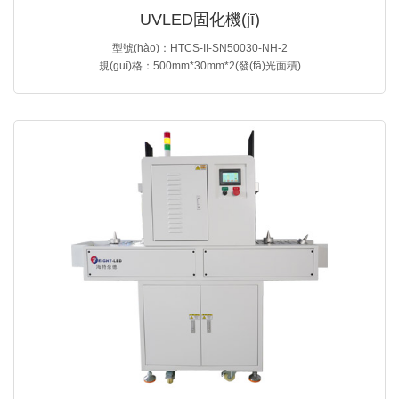
UVLED固化機(jī)
型號(hào)：HTCS-II-SN50030-NH-2
規(guī)格：500mm*30mm*2(發(fā)光面積)