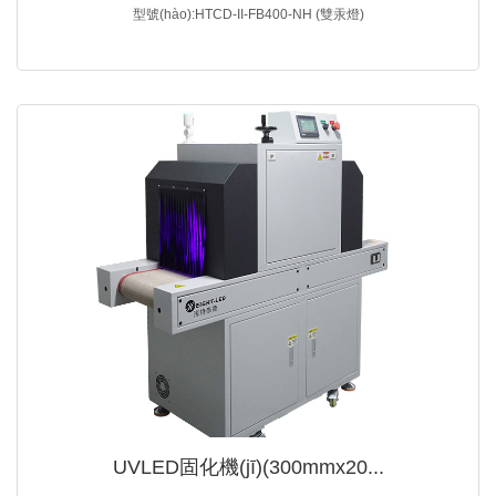
型號(hào):HTCD-II-FB400-NH (雙汞燈)
UVLED固化機(jī)(300mmx20...