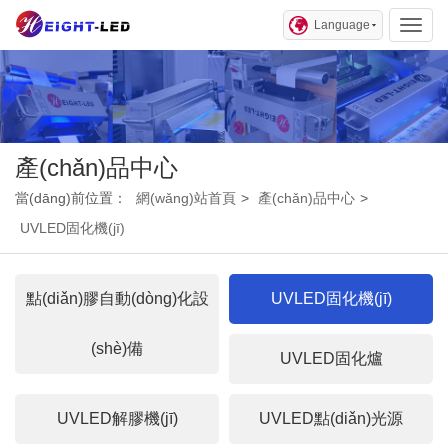
Language
Toggl
產(chǎn)品中心
當(dāng)前位置：
網(wǎng)站首頁
>
產(chǎn)品中心
>
UVLED固化機(jī)
點(diǎn)膠自動(dòng)化設
UVLED固化機(jī)
(shè)備
UVLED固化爐
UVLED解膠機(jī)
UVLED點(diǎn)光源