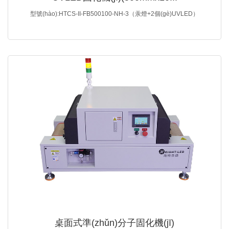
型號(hào):HTCS-II-FB500100-NH-3（汞燈+2個(gè)UVLED）
桌面式準(zhǔn)分子固化機(jī)