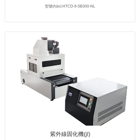
型號(hào):HTCD-II-SB300-NL
紫外線固化機(jī)