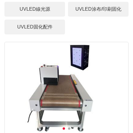
UVLED線光源
UVLED涂布/印刷固化
UVLED固化配件