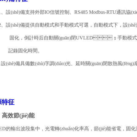
、
設(shè)備支持外部
IO信號控制、RS485 Modbus-RTU通訊協(x
2、
設(shè)備提供自動模式和手動模式可選，自動模式下，設(shè
固化，倒計時后自動關(guān)閉
UVLED；手動模式
記錄固化時間。
、設(shè)備具備數(shù)字調(diào)光、延時關(guān)閉散熱風
源特征
?
高效節(jié)能
LED的輸出
波段
集中，光電轉(zhuǎn)化率高，節(jié)能省電，固