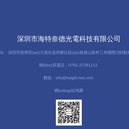
深圳市海特奈德光電科技有限公司
址：深圳市龍華區(qū)大浪街道同勝社區(qū)賴屋山新村三和國際2號樓(B
聯(lián)系電話：0755-27381112
郵箱：info@height-led.com
網(wǎng)站地圖