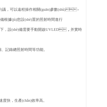
ié)議，可以遠程操作相關(guān)參數(shù)。
)備根據(jù)您設(shè)置的照射時間進行
下，設(shè)備需要手動開啟UVLED，并實時
(fēng)扇、記錄總照射時間等功能。
化速度快，生產(chǎn)效率高。