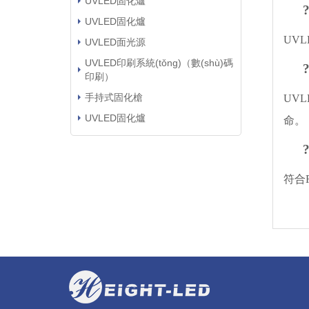
UVLED固化爐
UVLED固化爐
UVL
UVLED面光源
UVLED印刷系統(tǒng)（數(shù)碼
印刷）
手持式固化槍
UVL
UVLED固化爐
命。
符合