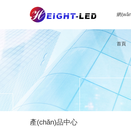
網(wǎ
首頁
產(chǎn)品中心