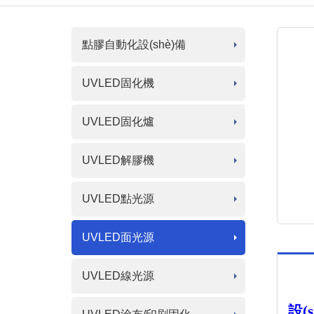
點膠自動化設(shè)備
UVLED固化機
UVLED固化爐
UVLED解膠機
UVLED點光源
UVLED面光源
UVLED線光源
設(