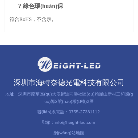
?
綠色環(huán)保
符合
RoHS，不含汞
。
深圳市海特奈德光電科技有限公司
地址：深圳市龍華區(qū)大浪街道同勝社區(qū)賴屋山新村三和國(g
uó)際2號(hào)樓(B棟)2層
聯(lián)系電話：0755-27381112
郵箱：info@height-led.com
網(wǎng)站地圖