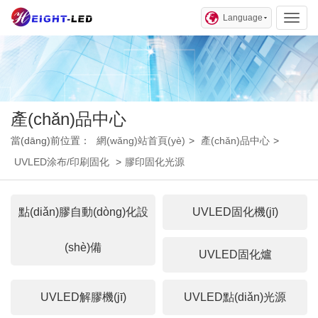
Language
Toggl
產(chǎn)品中心
當(dāng)前位置：
網(wǎng)站首頁(yè)
>
產(chǎn)品中心
>
UVLED涂布/印刷固化
>
膠印固化光源
點(diǎn)膠自動(dòng)化設
UVLED固化機(jī)
(shè)備
UVLED固化爐
UVLED解膠機(jī)
UVLED點(diǎn)光源