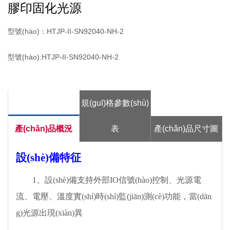
膠印固化光源
型號(hào)：HTJP-II-SN92040-NH-2
型號(hào):HTJP-II-SN92040-NH-2
規(guī)格參數(shù)
產(chǎn)品概況
表
產(chǎn)品尺寸圖
設(shè)備特征
1、
設(shè)備支持外部
IO信號(hào)控制、光源電
流、電壓、溫度實(shí)時(shí)監(jiān)測(cè)功能，當(dān
g)光源出現(xiàn)異