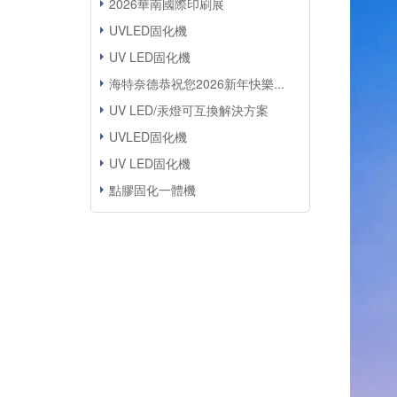
2026華南國際印刷展
UVLED固化機
UV LED固化機
海特奈德恭祝您2026新年快樂...
UV LED/汞燈可互換解決方案
UVLED固化機
UV LED固化機
點膠固化一體機