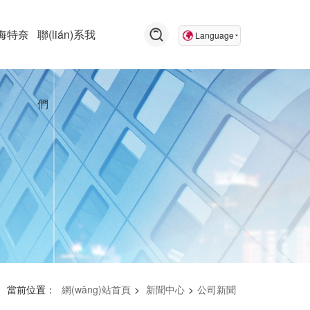
海特奈
聯(lián)系我
Language
們
當前位置：
網(wǎng)站首頁
>
新聞中心
>
公司新聞