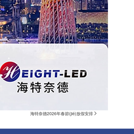
海特奈德2026年春節(jié)放假安排