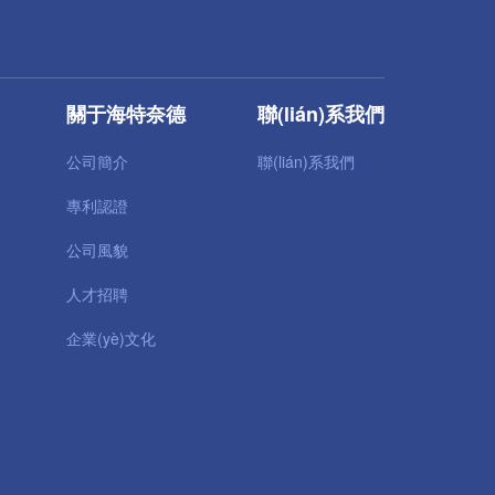
關于海特奈德
聯(lián)系我們
公司簡介
聯(lián)系我們
專利認證
公司風貌
人才招聘
企業(yè)文化