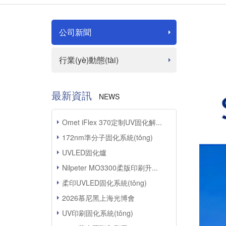
公司新聞
行業(yè)動態(tài)
最新資訊
NEWS
Omet iFlex 370定制UV固化解...
172nm準分子固化系統(tǒng)
UVLED固化爐
Nilpeter MO3300柔版印刷升...
柔印UVLED固化系統(tǒng)
2026慕尼黑上海光博會
UV印刷固化系統(tǒng)