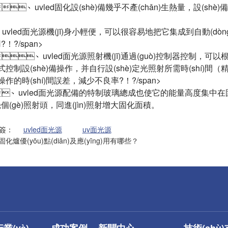
、uvled固化設(shè)備幾乎不產(chǎn)生熱量，設(shè)備
led面光源機(jī)身小輕便，可以很容易地把它集成到自動(dòn
?！?/span>
、uvled面光源照射機(jī)通過(guò)控制器控制，可以根據(jù
控制設(shè)備操作，并自行設(shè)定光照射所需時(shí)間（精確
的時(shí)間誤差，減少不良率?！?/span>
uvled面光源配備的特制玻璃總成也使它的能量高度集中在固化點(di
個(gè)照射頭，同進(jìn)照射增大固化面積。
)簽：
uvled面光源
uv面光源
d固化爐優(yōu)點(diǎn)及應(yīng)用有哪些？