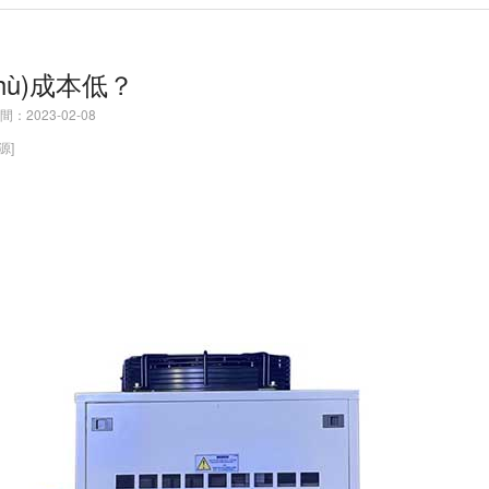
ù)成本低？
)間：2023-02-08
源]