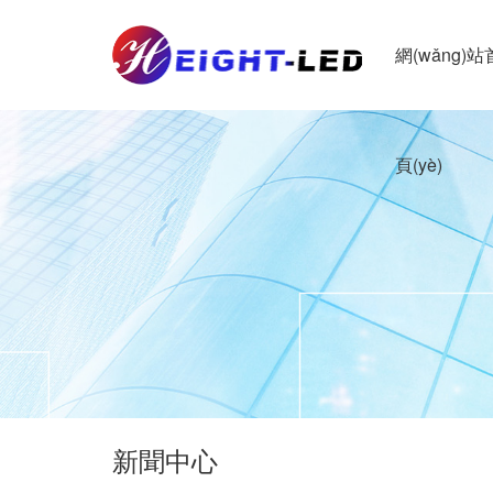
網(wǎng)站
頁(yè)
新聞中心