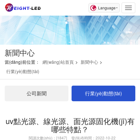
Language
Toggl
新聞中心
當(dāng)前位置：
網(wǎng)站首頁
>
新聞中心
>
行業(yè)動態(tài)
公司新聞
行業(yè)動態(tài)
uv點光源、線光源、面光源固化機(jī)有
哪些特點？
閱讀次數(shù)：[1847]
發(fā)布時間：2022-10-22